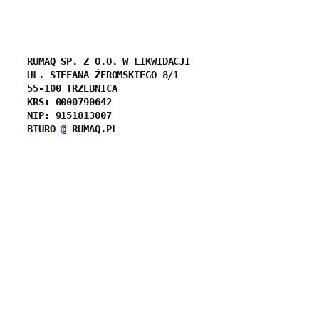
Przejdź
do
RUMAQ SP. Z O.O.
W LIKWIDACJI
treści
UL. STEFANA ŻEROMSKIEGO 8/1
55-100 TRZEBNICA

KRS: 0000790642
NIP: 9151813007

BIURO 
@
 RUMAQ.PL